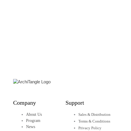
48,00
€
Details
urbainable/stadthaltig
Positionen zur europäischen Stadt für
das 21. Jahrhundert
🇩🇪 German Edition
38,00
€
Details
Company
Support
About Us
Sales & Distribution
Program
Terms & Conditions
News
Privacy Policy