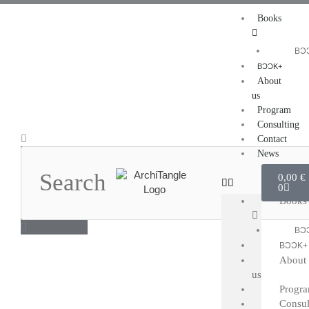
Skip
Books
to
content
BƆ
BƆƆK+
About
us
Program
Consulting
Search
Contact
News
Cart
0,00
€
0
Books
BƆ
BƆƆK+
About
us
Progr
Consul