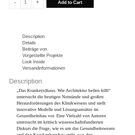
-
+
Add to Cart
Kranke(n)hausWie
Architektur
heilen
hilft
quantity
Description
Details
Beiträge von
Vorgestellte Projekte
Look Inside
Versandinformationen
Description
„Das Kranke(n)haus. Wie Architektur heilen hilft“
untersucht die heutigen Notstände und großen
Herausforderungen des Klinikwesens und stellt
innovative Modelle und Lösungsansätze im
Gesundheitsbau vor. Eine Vielzahl von Autoren
untersucht im kritisch wissenschaftsfundierten
Diskurs die Frage, wie es um das Gesundheitswesen
und den Krankenhausbau steht, was den