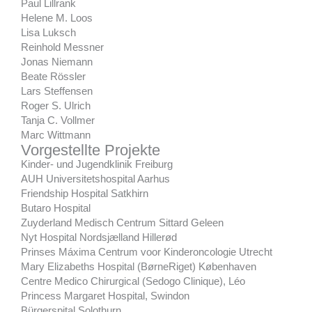
Paul Lillrank
Helene M. Loos
Lisa Luksch
Reinhold Messner
Jonas Niemann
Beate Rössler
Lars Steffensen
Roger S. Ulrich
Tanja C. Vollmer
Marc Wittmann
Vorgestellte Projekte
Kinder- und Jugendklinik Freiburg
AUH Universitetshospital Aarhus
Friendship Hospital Satkhirn
Butaro Hospital
Zuyderland Medisch Centrum Sittard Geleen
Nyt Hospital Nordsjælland Hillerød
Prinses Máxima Centrum voor Kinderoncologie Utrecht
Mary Elizabeths Hospital (BørneRiget) Københaven
Centre Medico Chirurgical (Sedogo Clinique), Léo
Princess Margaret Hospital, Swindon
Bürgerspital Solothurn