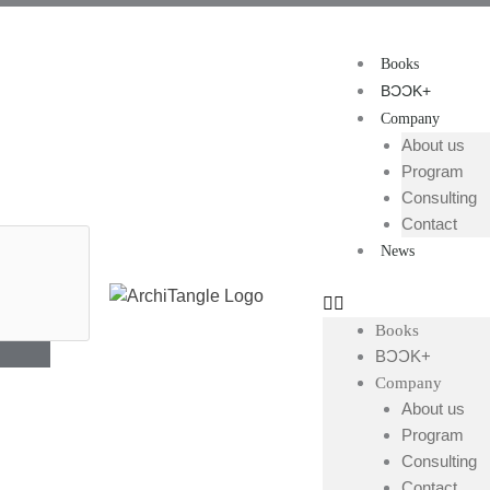
Books
BƆƆK+
Company
About us
Program
Consulting
Contact
News
Books
BƆƆK+
Company
About us
Program
Consulting
Contact