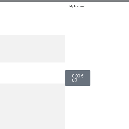
My Account
Cart
0,00
€
0