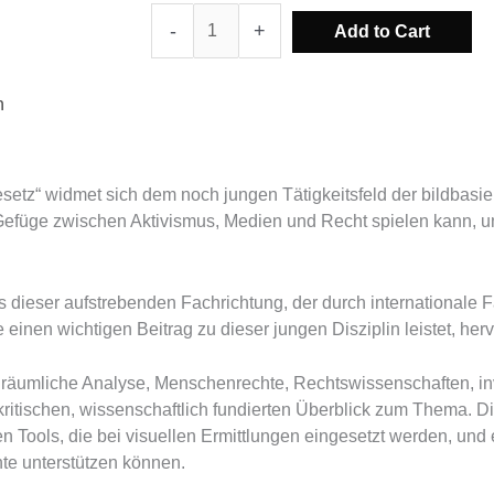
Visual
-
+
Add to Cart
Investigations
Zwischen
Aktivismus,
n
Medien
und
Gesetz
setz“ widmet sich dem noch jungen Tätigkeitsfeld der bildbasie
quantity
n Gefüge zwischen Aktivismus, Medien und Recht spielen kann, 
s dieser aufstrebenden Fachrichtung, der durch internationale F
e einen wichtigen Beitrag zu dieser jungen Disziplin leistet, he
, räumliche Analyse, Menschenrechte, Rechtswissenschaften, in
kritischen, wissenschaftlich fundierten Überblick zum Thema. 
ools, die bei visuellen Ermittlungen eingesetzt werden, und er
te unterstützen können.