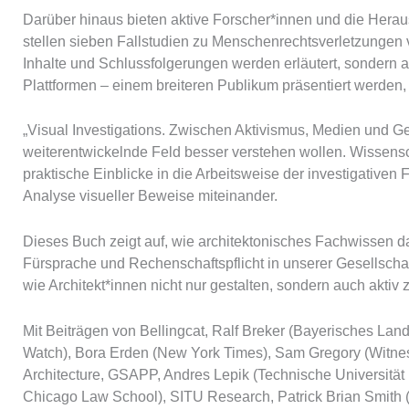
Darüber hinaus bieten aktive Forscher*innen und die Hera
stellen sieben Fallstudien zu Menschenrechtsverletzungen
Inhalte und Schlussfolgerungen werden erläutert, sondern au
Plattformen – einem breiteren Publikum präsentiert werden,
„Visual Investigations. Zwischen Aktivismus, Medien und Ges
weiterentwickelnde Feld besser verstehen wollen. Wissensc
praktische Einblicke in die Arbeitsweise der investigativen 
Analyse visueller Beweise miteinander.
Dieses Buch zeigt auf, wie architektonisches Fachwissen da
Fürsprache und Rechenschaftspflicht in unserer Gesellschaf
wie Architekt*innen nicht nur gestalten, sondern auch aktiv
Mit Beiträgen von Bellingcat, Ralf Breker (Bayerisches La
Watch), Bora Erden (New York Times), Sam Gregory (Witness
Architecture, GSAPP, Andres Lepik (Technische Universität 
Chicago Law School), SITU Research, Patrick Brian Smith