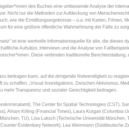
usgeber*innen des Buches eine umfassende Analyse der interna
 vor. Nicht nur die Methoden zur Aufdeckung von Menschenrech
ch, wie die Ermittlungsergebnisse – u.a. mit Karten, Filmen, M
 um für eine größere öffentliche Wahrnehmung der Fälle zu sor
etz“ ist eine wertvolle Informationsquelle für alle, die dieses 
haftliche Aufsätze, Interviews und die Analyse von Fallbeispi
Forscher*innen. Diese verbinden traditionelle Berichterstattung, 
zu beitragen kann, auf die dringende Notwendigkeit zu reagier
t zu schaffen. „Visual Investigations. Zwischen Aktivismus, Me
 zu mehr Transparenz und sozialer Gerechtigkeit beitragen.
ndeskriminalamt), The Center for Spatial Technologies (CST), 
), Alison Killing (Financial Times), Laura Kurgan (Columbia Un
München, TU), Lisa Luksch (Technische Universität München, TU)
 (Counter Evidentiary Network), Lea Weinmann (Süddeutsche Ze